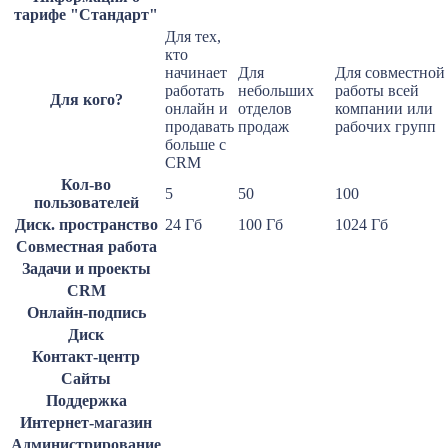
тарифе "Стандарт"
Для тех,
кто
начинает
Для
Для совместной
работать
небольших
работы всей
Для кого?
онлайн и
отделов
компании или
продавать
продаж
рабочих групп
больше с
CRM
Кол-во
5
50
100
пользователей
Диск. пространство
24 Гб
100 Гб
1024 Гб
Совместная работа
Задачи и проекты
CRM
Онлайн-подпись
Диск
Контакт-центр
Сайты
Поддержка
Интернет-магазин
Администрирование