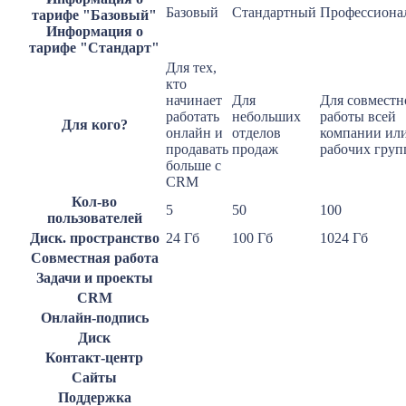
Базовый
Стандартный
Профессиона
тарифе "Базовый"
Информация о
тарифе "Стандарт"
Для тех,
кто
начинает
Для
Для совместн
работать
небольших
работы всей
Для кого?
онлайн и
отделов
компании ил
продавать
продаж
рабочих груп
больше с
CRM
Кол-во
5
50
100
пользователей
Диск. пространство
24 Гб
100 Гб
1024 Гб
Совместная работа
Задачи и проекты
CRM
Онлайн-подпись
Диск
Контакт-центр
Сайты
Поддержка