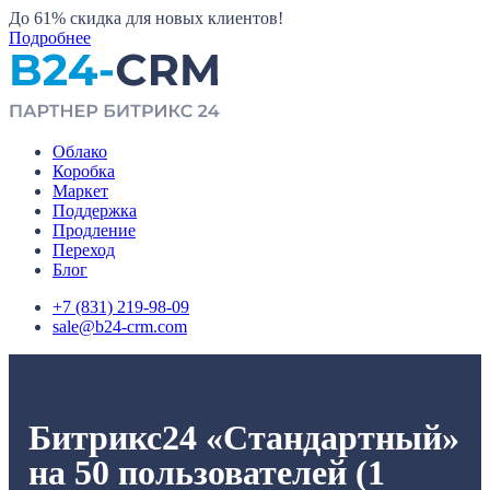
До 61%
скидка для новых клиентов!
Подробнее
Облако
Коробка
Маркет
Поддержка
Продление
Переход
Блог
+7 (831) 219-98-09
sale@b24-crm.com
Битрикс24 «Стандартный»
на 50 пользователей (1