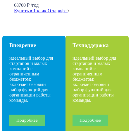
68700
₽
/год
Купить в 1 клик
О тарифе
Внедрение
Техподдержка
идеальный выбор для
идеальный выбор для
стартапов и малых
стартапов и малых
компаний с
компаний с
ограниченным
ограниченным
бюджетом;
бюджетом;
включает базовый
включает базовый
набор функций для
набор функций для
организации работы
организации работы
команды.
команды.
Подробнее
Подробнее